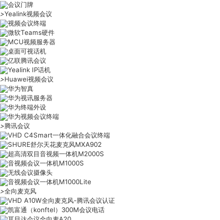
会议门牌
>
Yealink视频会议
视频会议终端
微软Teams硬件
MCU视频服务器
桌面可视话机
亿联腾讯会议
Yealink IP话机
>
Huawei视频会议
华为智真
华为视讯服务器
华为终端外设
华为视频会议终端
>
腾讯会议
VHD C4Smart一体化融合会议终端
SHURE舒尔天花麦克风MXA902
超高清双目音视频一体机M2000S
音视频会议一体机M1000S
无线会议摄像头
音视频会议一体机M1000Lite
>
全向麦克风
VHD A10W全向麦克风-腾讯会议认证
凯富通（konftel）300M会议电话
耳目达会议全向麦A20