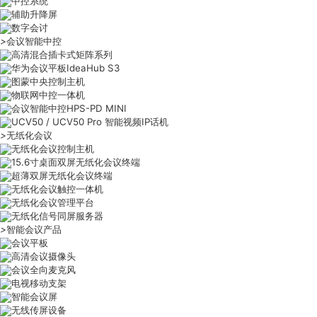
中控系统
辅助升降屏
数字会讨
>
会议智能中控
高清混合插卡式矩阵系列
华为会议平板IdeaHub S3
图蒙中央控制主机
物联网中控一体机
会议智能中控HPS-PD MINI
UCV50 / UCV50 Pro 智能视频IP话机
>
无纸化会议
无纸化会议控制主机
15.6寸桌面双屏无纸化会议终端
超薄双屏无纸化会议终端
无纸化会议触控一体机
无纸化会议管理平台
无纸化信号同屏服务器
>
智能会议产品
会议平板
高清会议摄像头
会议全向麦克风
电视移动支架
智能会议屏
无线传屏设备