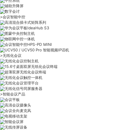
中控系统
辅助升降屏
数字会讨
>
会议智能中控
高清混合插卡式矩阵系列
华为会议平板IdeaHub S3
图蒙中央控制主机
物联网中控一体机
会议智能中控HPS-PD MINI
UCV50 / UCV50 Pro 智能视频IP话机
>
无纸化会议
无纸化会议控制主机
15.6寸桌面双屏无纸化会议终端
超薄双屏无纸化会议终端
无纸化会议触控一体机
无纸化会议管理平台
无纸化信号同屏服务器
>
智能会议产品
会议平板
高清会议摄像头
会议全向麦克风
电视移动支架
智能会议屏
无线传屏设备