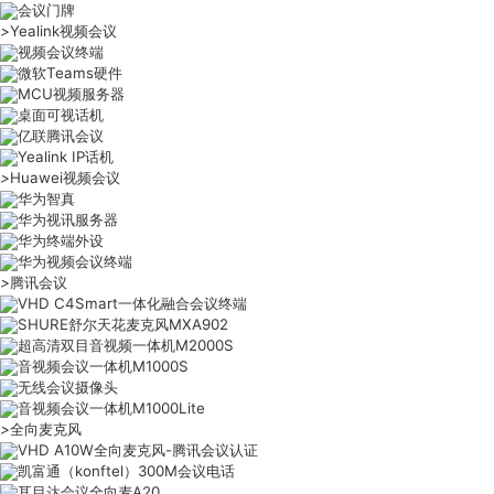
会议门牌
>
Yealink视频会议
视频会议终端
微软Teams硬件
MCU视频服务器
桌面可视话机
亿联腾讯会议
Yealink IP话机
>
Huawei视频会议
华为智真
华为视讯服务器
华为终端外设
华为视频会议终端
>
腾讯会议
VHD C4Smart一体化融合会议终端
SHURE舒尔天花麦克风MXA902
超高清双目音视频一体机M2000S
音视频会议一体机M1000S
无线会议摄像头
音视频会议一体机M1000Lite
>
全向麦克风
VHD A10W全向麦克风-腾讯会议认证
凯富通（konftel）300M会议电话
耳目达会议全向麦A20