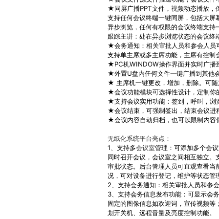
★同屏广播PPT文件，
视
频动态播放，
支持任何会议终端一键同屏，包括大屏
异步浏览，任何有权限的会议终端支持
跟踪主讲：处在异步浏览状态的会议终
★会务通知：相关审批人员和参会人员
支持单主席或多主席功能，主席有控制
★PC机WINDOW操作界面并实时广
★外置U盘内任何文件一键广播到其他
★ 主席机一键更改，增加，删除。可随
★会议功能模块可选择性设计，定制你
★支持会议实用功能：签到，呼叫，浏
★会议结束，可强制签出，结束会议进
★会议内容自动归档，也可以限制内容
无纸化系统
平台亮点：
1、支持多
会议室
管理：可添加多个会议
同时召开会议，会议室之间相互独立。
审批状态。后台管理人员可直观查看当
况，可对设备进行登记，维护等状态管
2、支持会务通知：相关审批人员和参
3、支持会务信息发布功能：可显示会
固定的图像信息如欢迎词，宣传视频等
划开关机、远程音量及亮度控制功能。