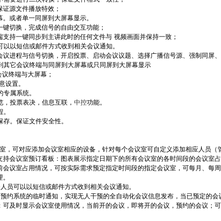
保证源文件播放特效；
幕。或者单一同屏到大屏幕显示。
一键切换，完成信号的自由交互功能；
端支持一键同步到主讲此时的任何文件与 视频画面并保持一致；
可以以短信或邮件方式收到相关会议通知。
会议进程与信号切换，开启投票、启动会议议题、选择广播信号源、强制同屏、
播到其它会议终端与同屏到大屏幕或只同屏到大屏幕显示
会议终端与大屏幕；
意设置。
的专属系统。
览，投票表决，信息互联，
中控
功能。
程。
保存。保证文件安全性。
室，可对应添加会议室相应的设备，针对每个会议室可自定义添加相应人员（
支持会议室预订看板：图表展示指定日期下的所有会议室的各时间段的会议室占
前会议室占用情况，可按实际需求预定指定时间段的指定会议室，可每月、每周
理。
会人员可以以短信或邮件方式收到相关会议通知。
务预约系统的临时通知，实现无人干预的全自动化会议信息发布，当已预定的会
；可及时显示会议室使用情况，当前开的会议，即将开的会议，预约的会议；可