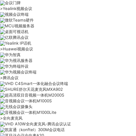
会议门牌
>
Yealink视频会议
视频会议终端
微软Teams硬件
MCU视频服务器
桌面可视话机
亿联腾讯会议
Yealink IP话机
>
Huawei视频会议
华为智真
华为视讯服务器
华为终端外设
华为视频会议终端
>
腾讯会议
VHD C4Smart一体化融合会议终端
SHURE舒尔天花麦克风MXA902
超高清双目音视频一体机M2000S
音视频会议一体机M1000S
无线会议摄像头
音视频会议一体机M1000Lite
>
全向麦克风
VHD A10W全向麦克风-腾讯会议认证
凯富通（konftel）300M会议电话
耳目达会议全向麦A20