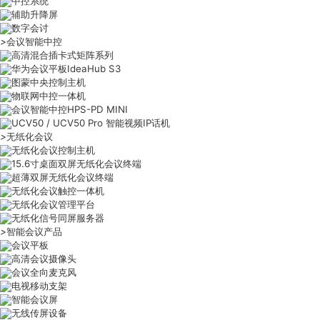
中控系统
辅助升降屏
数字会讨
>
会议智能中控
高清混合插卡式矩阵系列
华为会议平板IdeaHub S3
图蒙中央控制主机
物联网中控一体机
会议智能中控HPS-PD MINI
UCV50 / UCV50 Pro 智能视频IP话机
>
无纸化会议
无纸化会议控制主机
15.6寸桌面双屏无纸化会议终端
超薄双屏无纸化会议终端
无纸化会议触控一体机
无纸化会议管理平台
无纸化信号同屏服务器
>
智能会议产品
会议平板
高清会议摄像头
会议全向麦克风
电视移动支架
智能会议屏
无线传屏设备