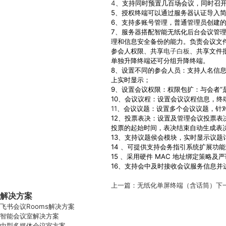
4
、支持同时预置几百场会议，同时召
5、授权终端可以通过服务器认证导入
6、支持多账号管理，普通管理员创建
7、服务器搭配智能无纸化后台会议管
理和信息安全备份的能力。负责会议文
参会人权限、共享
电子白板
、共享文件
单独升降终端还可分组升降终端。
8、设置不同的参会人员：支持人名信
上实时显示；
9、设置会议权限：权限包扩：与会者“是
10、会议议程：设置会议议程信息，终
11
、会议议题：设置多个会议议题，针对每个
12、投票表决：设置及管理会议投票
投票的起始时间，表决结束自动生成表
13、支持议题侯会模块，实时显示议题
14 、可提供支持会务指引系统扩展
15 、采用硬件 MAC 地址绑定策略
16、支持会中及时接收会议服务信息并
上一篇：
无纸化单屏终端（含话筒）
下
解决方案
飞书会议Rooms解决方案
智能会议室解决方案
中型多媒体会议室方案