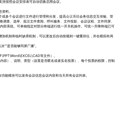
支持按照会议安排表可自动切换启用会议。
息资料。
个或多个会议进行文件进行管理和分发，提高
会议系统
会务信息交互传输、管
问卷调查、选举、批注文件查阅、呼叫服务、文件投影、会议议程、文件同屏、
内部系统。可单独指定对部分终端进行统一开关机操作。可统一升降终端已可
增加机制和临时缺席机制，可以更改后自动按规则一键重排位，并在模拟布局
决”“是否能够同屏广播”。
\Word\EXCEL\CAD等文件）。
义内容）、说明、类型（设置是否匿名或者实名投票）、每个投票的权限，控制
布功能模块可以发布会议信息会议内容和当天所有会议列表。