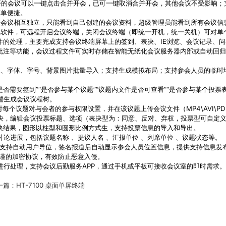
开的会议可以一键点击合并开会，已可一键取消合并开会，其他会议不受影响；
简单便捷。
的会议相互独立，只能看到自己创建的会议资料，超级管理员能看到所有会议信
理软件，可远程开启会议终端，关闭会议终端（即统一开机，统一关机）可对单
件的处理，主要完成支持会议终端屏幕上的签到、表决、IE浏览、会议记录、
批注等功能，会议过程文件可实时存储在智能无纸化会议服务器内部或自动回归
息、字体、字号、背景图片批量导入；支持生成模拟布局；支持参会人员的临时
否需要签到”“是否参与某个议题”“议题内文件是否可查看”“是否参与某个投票表
端生成会议议程树。
议题对与会者的参与权限设置，并在该议题上传会议文件（MP4\AVI\PDF\PPT
表决，编辑会议投票标题、选项（表决型为：同意、反对、弃权，投票型可自定
决结果，图形以柱型和圆形比例方式生，支持投票信息的导入和导出。
讨论进展，包括议题名称 、提议人名 、汇报单位 、列席单位 、议题状态等。
功能支持自动用户导位，签名报道后自动显示参会人员位置信息，提供支持信息发
及严谨的加密协议，有效防止恶意入侵。
进行处理，支持会议后勤服务APP，通过手机或平板可接收会议室的即时需求。
一篇：
HT-7100 桌面单屏终端