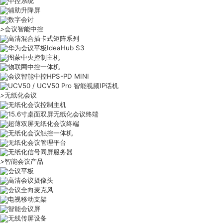
中控系统
辅助升降屏
数字会讨
>
会议智能中控
高清混合插卡式矩阵系列
华为会议平板IdeaHub S3
图蒙中央控制主机
物联网中控一体机
会议智能中控HPS-PD MINI
UCV50 / UCV50 Pro 智能视频IP话机
>
无纸化会议
无纸化会议控制主机
15.6寸桌面双屏无纸化会议终端
超薄双屏无纸化会议终端
无纸化会议触控一体机
无纸化会议管理平台
无纸化信号同屏服务器
>
智能会议产品
会议平板
高清会议摄像头
会议全向麦克风
电视移动支架
智能会议屏
无线传屏设备