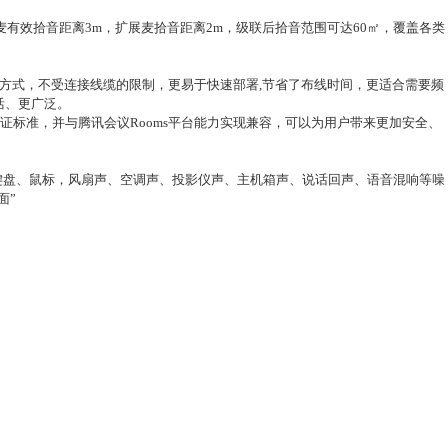
主麦有效拾音距离3m，扩展麦拾音距离2m，级联后拾音范围可达60㎡，覆盖各类
传输方式，不受连接线缆的限制，更易于快速部署,节省了布线时间，更适合需要频
活、更广泛。
证
标准，并与
腾讯会议Rooms
平台能力实现兼容，可以为用户带来更加安全、
键盘、鼠标，风扇声、空调声、投影仪声、主机箱声、说话回声、语音混响等噪
面”