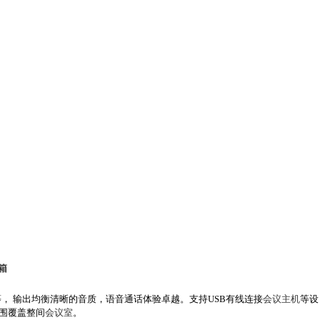
箱
， 输出均衡清晰的音质，语音通话体验卓越。支持USB有线连接
会议主机
等设
围覆盖整间
会议室
。