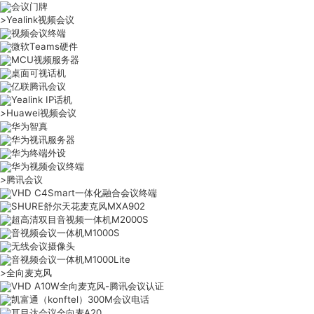
会议门牌
>
Yealink视频会议
视频会议终端
微软Teams硬件
MCU视频服务器
桌面可视话机
亿联腾讯会议
Yealink IP话机
>
Huawei视频会议
华为智真
华为视讯服务器
华为终端外设
华为视频会议终端
>
腾讯会议
VHD C4Smart一体化融合会议终端
SHURE舒尔天花麦克风MXA902
超高清双目音视频一体机M2000S
音视频会议一体机M1000S
无线会议摄像头
音视频会议一体机M1000Lite
>
全向麦克风
VHD A10W全向麦克风-腾讯会议认证
凯富通（konftel）300M会议电话
耳目达会议全向麦A20