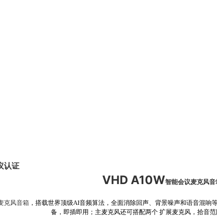
议认证
VHD
A10W
智能
会议麦克风
音
麦克风音箱
，搭载世界顶级AI音频算法，全面消除回声、背景噪声和语音混响等
备，即插即用；主麦克风还可搭配两个 扩展麦克风，拾音范