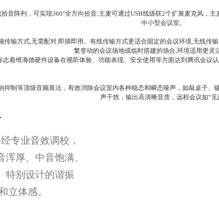
拾音阵列，可实现360°全方向拾音;主麦可通过USB线级联2个扩展麦克风，
中小型会议室。
种音频传输方式,无需配对,即插即用。有线传输方式更适合固定的会议环境,无线
繁变动的会议场地或临时搭建的场合,环境适用更灵
标志着
维海德
硬件设备在
视
听体验、功能表现、安全使用等方面达到
腾讯会议认
混响抑制等顶级
音频算法
，有效消除会议室内各种稳态和瞬态噪声，如敲桌子、
声干扰，输出高清晰音质，
远程会议
如“见
声
经专业音效调校，
音浑厚、中音饱满、
。
特别设计的谐振
度和立体感。