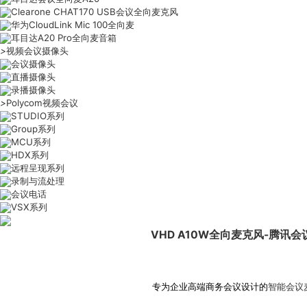
Clearone CHAT170 USB会议全向麦克风
华为CloudLink Mic 100全向麦
耳目达A20 Pro全向麦音箱
>
视频会议摄像头
会议摄像头
直播摄像头
录播摄像头
>
Polycom视频会议
STUDIO系列
Group系列
MCU系列
HDX系列
远程呈现系列
录制与流处理
会议电话
VSX系列
VHD A10W全向麦克风-腾讯会
专为企业高端商务会议设计的
智能会议