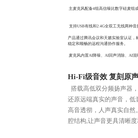
主麦克风配备
4
组高信噪比数字硅麦组成
支持USB有线和2.4G全双工无线两
产品通过
腾讯会议
和天籁实验室认证，
稳定和顺畅的远程沟通协作服务。
麦克风内置
AI降噪
、AI回声消除、AI
Hi-Fi级音效 复刻原
搭载高低双分频扬声器，
还原远端真实的声音，低
高音透彻，人声真实自然
腔结构,让声音更具清晰